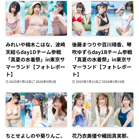
みれいや楠木こはな、波崎
後藤まつりや百川晴香、琴
天結らday1Dチーム参戦
吹ゆずらday1Bチーム参戦
「真夏の水着祭」in東京サ
「真夏の水着祭」in東京サ
マーランド【フォトレポー
マーランド【フォトレポー
ト】
ト】
2025年7月15日
2026年5月2日
2025年7月11日
2026年3月19日
ちとせよしのや葵りんご、
花乃衣美優や織田真実那、